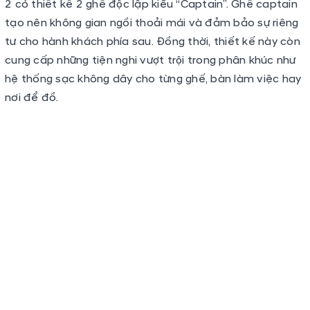
Hàng ghế sau thư giãn chỉnh điện 10 hướng
Hyundai Custin
sở hữu khoang hành lý có dung tích tiêu
chuẩn là 262 lít và có khả năng mở rộng thêm khi gập
hàng ghế sau. Điều này giúp tối ưu hóa không gian để
chứa đồ, nhất là các vật dụng cỡ lớn giúp tạo sự linh
hoạt cho người sử dụng.