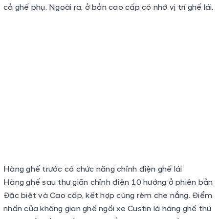
Hàng ghế trước có chức năng chỉnh điện ghế lái
Hàng ghế sau thư giãn chỉnh điện 10 hướng ở phiên bản
Đặc biệt và Cao cấp, kết hợp cùng rèm che nắng. Điểm
nhấn của không gian ghế ngồi xe Custin là hàng ghế thứ
2 có thiết kế 2 ghế độc lập kiểu “Captain”. Ghế captain
tạo nên không gian ngồi thoải mái và đảm bảo sự riêng
tư cho hành khách phía sau. Đồng thời, thiết kế này còn
cung cấp những tiện nghi vượt trội trong phân khúc như
hệ thống sạc không dây cho từng ghế, bàn làm việc hay
nơi để đồ.