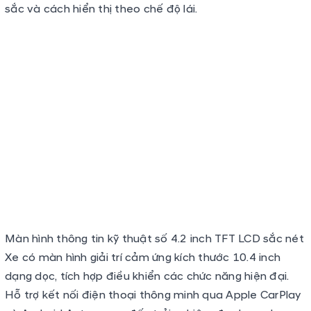
sắc và cách hiển thị theo chế độ lái.
Màn hình thông tin kỹ thuật số 4.2 inch TFT LCD sắc nét
Xe có màn hình giải trí cảm ứng kích thước 10.4 inch
dạng dọc, tích hợp điều khiển các chức năng hiện đại.
Hỗ trợ kết nối điện thoại thông minh qua Apple CarPlay
và Android Auto mang đến trải nghiệm đa dạng cho
người dùng.