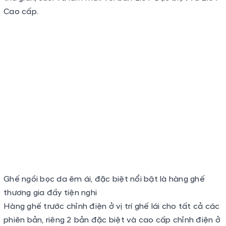
Ghế ngồi bọc da êm ái, đặc biệt nổi bật là hàng ghế
thương gia đầy tiện nghi
Hàng ghế trước chỉnh điện ở vị trí ghế lái cho tất cả các
phiên bản, riêng 2 bản đặc biệt và cao cấp chỉnh điện ở
cả ghế phụ. Ngoài ra, ở bản cao cấp có nhớ vị trí ghế lái.