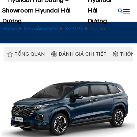
Hyundai
Hải
Dương
Home
▶️
Các sản phẩm
▶️
Xe MPV
▶️
Custin
TỔNG QUAN
ĐÁNH GIÁ CHI TIẾT
THÔNG