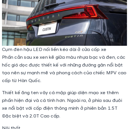
Cụm đèn hậu LED nối liền kéo dài ở cửa cốp xe
Phần cản sau xe xen kẽ giữa màu nhựa bạc và đen, các
hốc gió dọc được thiết kế với những đường gân nổi bật
tạo nên sự mạnh mẽ và phong cách của chiếc MPV cao
cấp từ Hàn Quốc.
Thiết kế ăng ten vây cá mập giúp diện mạo xe thêm
phần hiện đại và cá tính hơn. Ngoài ra, ở phía sau đuôi
xe nổi bật với cốp điện thông minh ở phiên bản 1.5T
Đặc biệt và 2.0T Cao cấp.
Nội thất