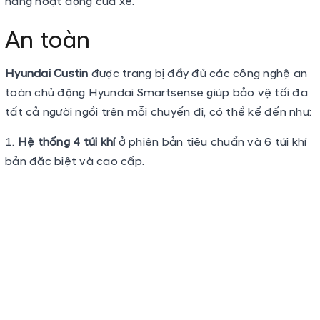
Hệ thống túi khí trên xe ô tô
Hệ thống chống bó cứng phanh (ABS)
: Là tính năng an
toàn chủ động trên xe Hyundai Custin, có tác dụng
ngăn chặn hiện tượng bánh xe bị khóa cứng khi phanh
gấp. Hệ thống sẽ phát hiện tốc độ quay của từng bánh
xe và điều chỉnh lực phanh cho phù hợp, giúp bánh xe
luôn quay với tốc độ hợp lý để duy trì ma sát tối đa.