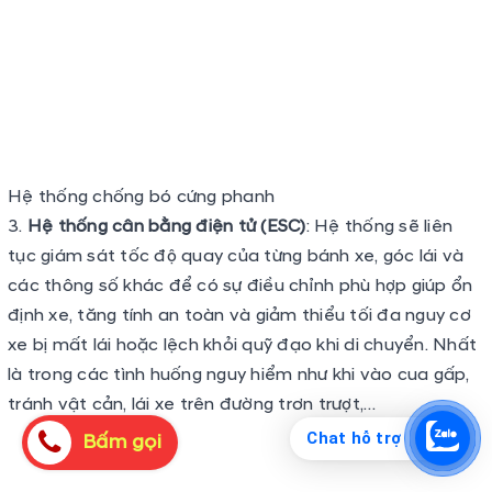
định xe, tăng tính an toàn và giảm thiểu tối đa nguy cơ
xe bị mất lái hoặc lệch khỏi quỹ đạo khi di chuyển. Nhất
là trong các tình huống nguy hiểm như khi vào cua gấp,
tránh vật cản, lái xe trên đường trơn trượt,…
Chat hỗ trợ
Bấm gọi
Hệ thống Cân bằng Điện tử
Hệ thống hỗ trợ khởi hành ngang dốc (HAC)
: Đây là