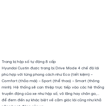
Hyundai Custin được trang bị Drive Mode 4 chế độ lái
phù hợp với từng phong cách như Eco (tiết kiệm) –
Comfort (thỏa mái) – Sport (thể thao) – Smart (thông
minh). Hệ thống sẽ can thiệp trực tiếp vào các hệ thống
truyền động của xe như hộp số, vô lăng hay chân ga,…
để đem đến sự khác biệt về cảm giác lái cũng như khả
năng hoạt động của xe.
An toàn
Hyundai Custin
được trang bị đầy đủ các công nghệ an
toàn chủ động Hyundai Smartsense giúp bảo vệ tối đa
tất cả người ngồi trên mỗi chuyến đi, có thể kể đến như:
Hệ thống 4 túi khí
ở phiên bản tiêu chuẩn và 6 túi khí
bản đặc biệt và cao cấp.