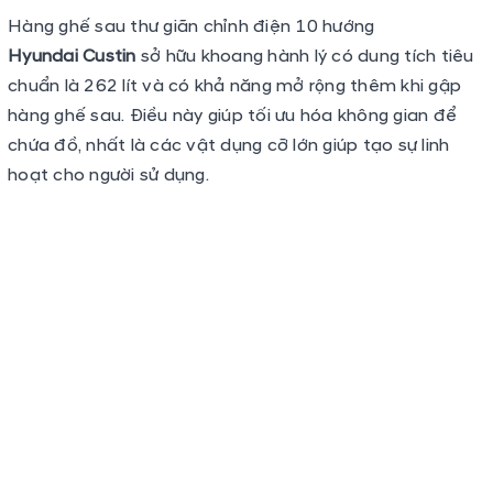
Khoang hành lý xe có thể mở rộng khi gập hàng ghế sau
Ngoài ra, dòng xe còn được trang bị chìa khóa Smartkey
cùng chức năng khởi động bằng nút bấm. Tính năng
walk-in phiên bản 1.5T Đặc biệt và 2.0T Cao cấp.
Vận hành
Hyundai Custin
sở hữu động cơ mạnh mẽ và khả năng