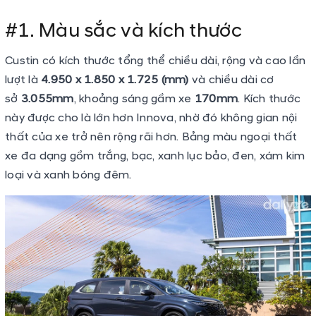
#1. Màu sắc và kích thước
Custin có kích thước tổng thể chiều dài, rộng và cao lần
lượt là
4.950 x 1.850 x 1.725 (mm)
và chiều dài cơ
sở
3.055mm
, khoảng sáng gầm xe
170mm
. Kích thước
này được cho là lớn hơn Innova, nhờ đó không gian nội
thất của xe trở nên rộng rãi hơn. Bảng màu ngoại thất
xe đa dạng gồm trắng, bạc, xanh lục bảo, đen, xám kim
loại và xanh bóng đêm.