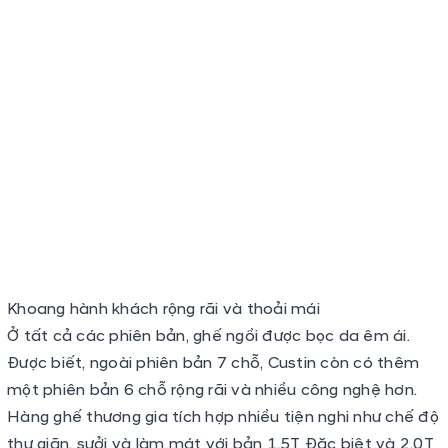
Khoang hành khách rộng rãi và thoải mái
Ở tất cả các phiên bản, ghế ngồi được bọc da êm ái.
Được biết, ngoài phiên bản 7 chỗ, Custin còn có thêm
một phiên bản 6 chỗ rộng rãi và nhiều công nghệ hơn.
Hàng ghế thương gia tích hợp nhiều tiện nghi như chế độ
thư giãn, sưởi và làm mát với bản 1.5T Đặc biệt và 2.0T
Cao cấp.